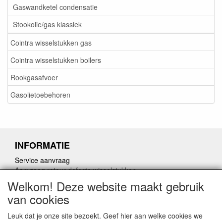
Gaswandketel condensatie
Stookolie/gas klassiek
Cointra wisselstukken gas
Cointra wisselstukken boilers
Rookgasafvoer
Gasolietoebehoren
INFORMATIE
Service aanvraag
Aanvraag retour defecte wisselstukken
Herroepingslink aanvragen
Welkom! Deze website maakt gebruik
van cookies
Leuk dat je onze site bezoekt. Geef hier aan welke cookies we