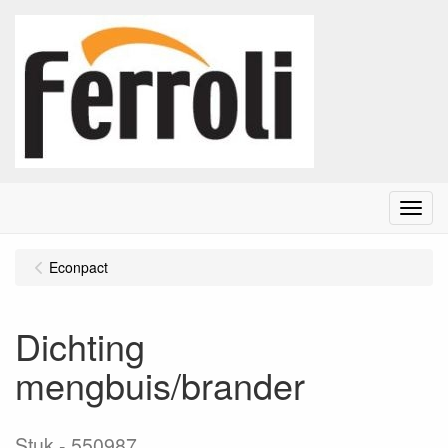
Menu
Econpact
Dichting
mengbuis/brander
Stuk
550987