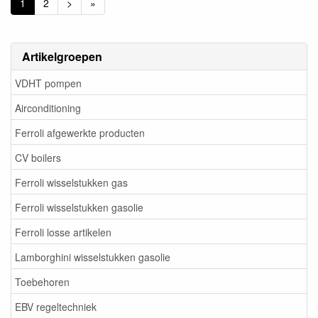
1
2
>
»
Artikelgroepen
VDHT pompen
Airconditioning
Ferroli afgewerkte producten
CV boilers
Ferroli wisselstukken gas
Ferroli wisselstukken gasolie
Ferroli losse artikelen
Lamborghini wisselstukken gasolie
Toebehoren
EBV regeltechniek