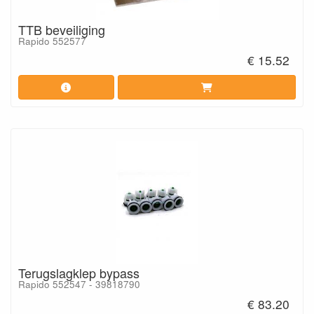
TTB beveiliging
Rapido 552577
€ 15.52
Terugslagklep bypass
Rapido 552547 - 39818790
€ 83.20