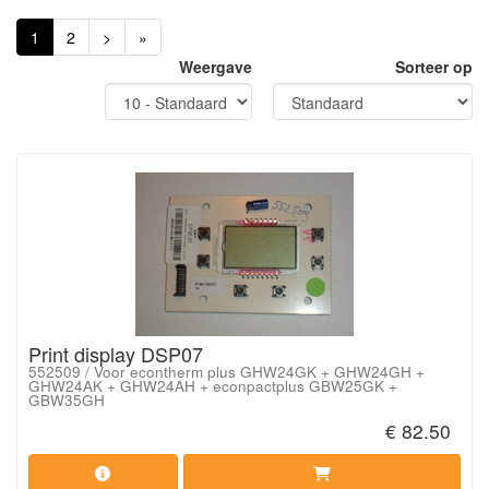
1
2
>
»
Weergave
Sorteer op
Print display DSP07
552509 / Voor econtherm plus GHW24GK + GHW24GH +
GHW24AK + GHW24AH + econpactplus GBW25GK +
GBW35GH
€ 82.50