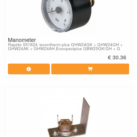
Manometer
Rapido 551824 /econtherm plus GHW24GK + GHW24GH +
GHW24AK + GHW24AH.Econpactplus GBW25GK/GH + G
€ 30.36