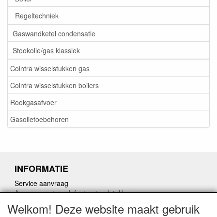
Regeltechniek
Gaswandketel condensatie
Stookolie/gas klassiek
Cointra wisselstukken gas
Cointra wisselstukken boilers
Rookgasafvoer
Gasolietoebehoren
INFORMATIE
Service aanvraag
Aanvraag retour defecte wisselstukken
Herroepingslink aanvragen
Welkom! Deze website maakt gebruik