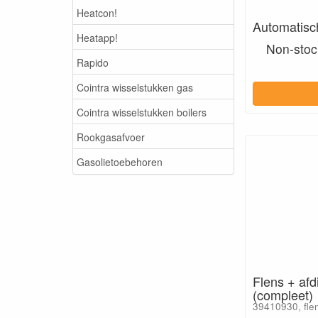
Heatcon!
Automatisch
Heatapp!
Non-stock
Rapido
Cointra wisselstukken gas
Cointra wisselstukken boilers
Rookgasafvoer
Gasolietoebehoren
Flens + afd
(compleet)
39410930, fle