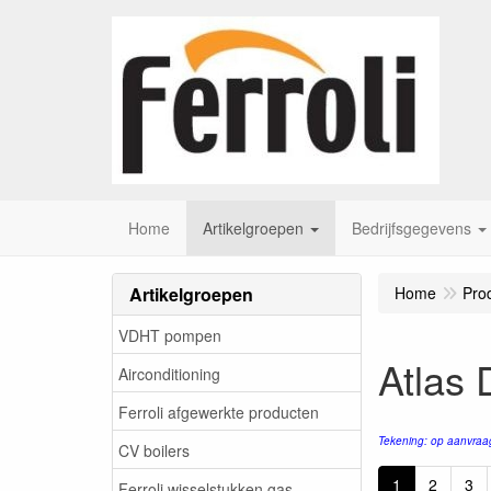
Home
Artikelgroepen
Bedrijfsgegevens
Artikelgroepen
Home
Pro
VDHT pompen
Atlas
Airconditioning
Ferroli afgewerkte producten
Tekening: op aanvraa
CV boilers
1
2
3
Ferroli wisselstukken gas