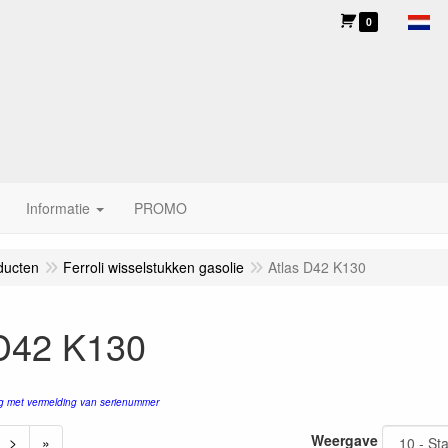
0
Informatie
PROMO
ducten
Ferroli wisselstukken gasolie
Atlas D42 K130
 D42 K130
g met vermelding van serienummer
Weergave
>
»