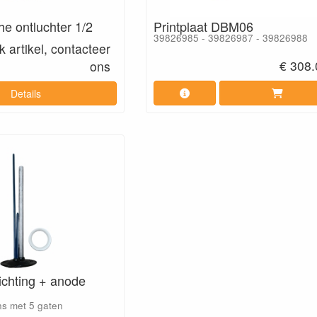
e ontluchter 1/2
Printplaat DBM06
39826985 - 39826987 - 39826988
 artikel, contacteer
€ 308.
ons
Details
ichting + anode
ns met 5 gaten