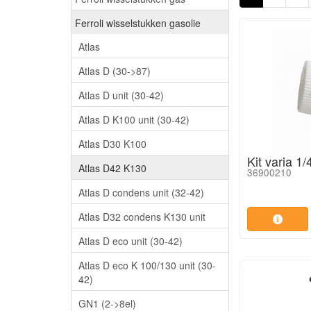
Ferroli wisselstukken gasolie
Atlas
Atlas D (30->87)
Atlas D unit (30-42)
Atlas D K100 unit (30-42)
Atlas D30 K100
Kit varia 1/
Atlas D42 K130
36900210
Atlas D condens unit (32-42)
Atlas D32 condens K130 unit
Atlas D eco unit (30-42)
Atlas D eco K 100/130 unit (30-
42)
GN1 (2->8el)