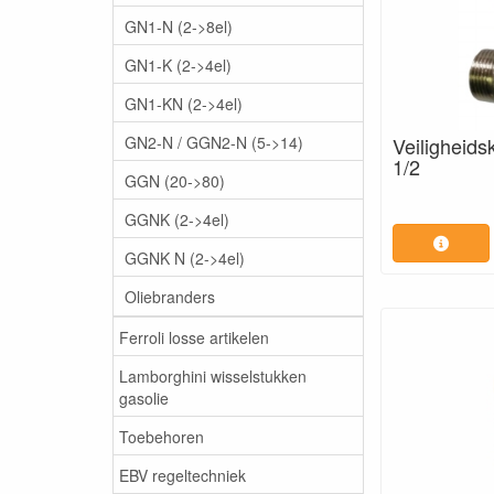
GN1-N (2->8el)
GN1-K (2->4el)
GN1-KN (2->4el)
GN2-N / GGN2-N (5->14)
Veiligheidsk
1/2
GGN (20->80)
GGNK (2->4el)
GGNK N (2->4el)
Oliebranders
Ferroli losse artikelen
Lamborghini wisselstukken
gasolie
Toebehoren
EBV regeltechniek