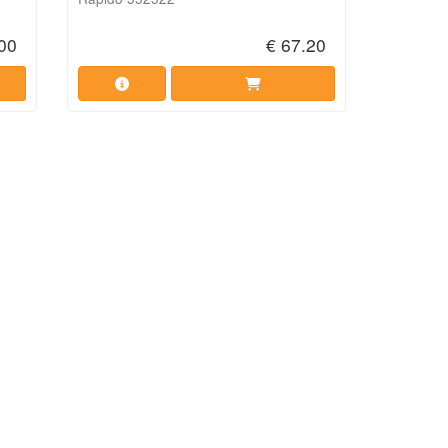
00
€ 67.20