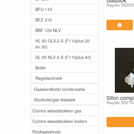
Gasblok
Rapido 55252
BFU 110
BFZ 210
BBF 120 NLV
HL 60 GLV.2-S (F110plus 20
en 30)
HL 60 NLV 2-S (F110plus 40)
Boiler
Regeltechniek
Gaswandketel condensatie
Sifon comp
Stookolie/gas klassiek
Rapido 55270
Cointra wisselstukken gas
Cointra wisselstukken boilers
Rookgasafvoer