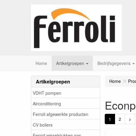
Home
Artikelgroepen
Bedrijfsgegevens
Artikelgroepen
Home
Pro
VDHT pompen
Econp
Airconditioning
Ferroli afgewerkte producten
1
2
>
CV boilers
Ferroli wisselstukken gas