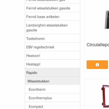
Ferroli wisselstukken gasolie
Ferroli losse artikelen
Lamborghini wisselstukken
gasolie
Toebehoren
Circulatie
EBV regeltechniek
Heatcon!
Heatapp!
Rapido
Wisselstukken
Econtherm
Econthermplus
Econpact