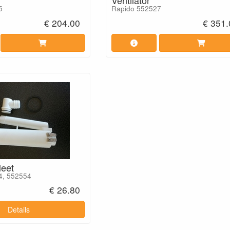
Ventilator
5
Rapido 552527
€ 204.00
€ 351.
leet
4, 552554
€ 26.80
Details