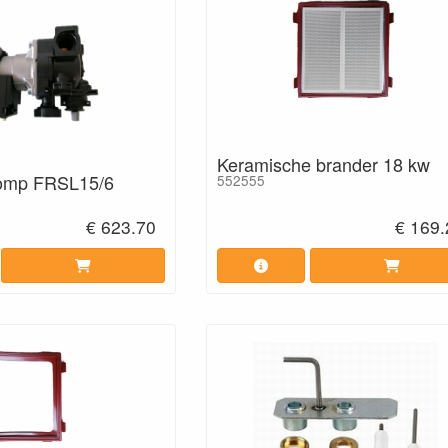
Keramische brander 18 kw
pomp FRSL15/6
552555
€ 623.70
€ 169.