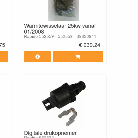
Warmtewisselaar 25kw vanaf
01/2008
Rapido 552559 - 552559 - 39830941
.75
€ 639.24
Digitale drukopnemer
Rapido 552522