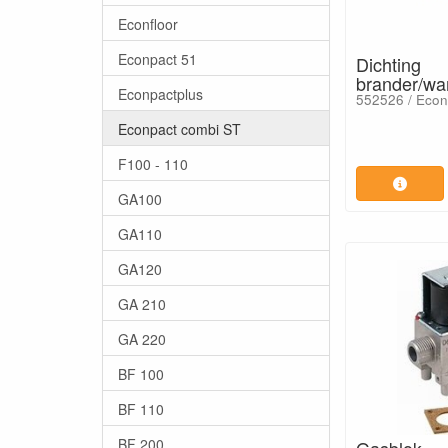
Econfloor
Econpact 51
Dichting
brander/wa
Econpactplus
552526 / Econ
Econpact combi ST
F100 - 110
GA100
GA110
GA120
GA 210
GA 220
BF 100
BF 110
BF 200