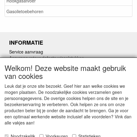
Rookgasafvoer
Gasolietoebehoren
INFORMATIE
Service aanvraag
Aanvraag retour defecte wisselstukken
Herroepingslink aanvragen
Welkom! Deze website maakt gebruik
van cookies
Leuk dat je onze site bezoekt. Geef hier aan welke cookies we
mogen plaatsen. De noodzakelijke cookies verzamelen geen
persoonsgegevens. De overige cookies helpen ons de site en je
CONTACTGEGEVENS
bezoekerservaring te verbeteren. Ook helpen ze ons om onze
producten beter bij je onder de aandacht te brengen. Ga je voor
www.ferroli-vdht.be
een optimaal werkende website inclusief alle voordelen? Vink dan
Rouwbergskens 7 hal 14
alle vakjes aan!
2340 Beerse
Noodzakelijk
Voorkeuren
Statistieken