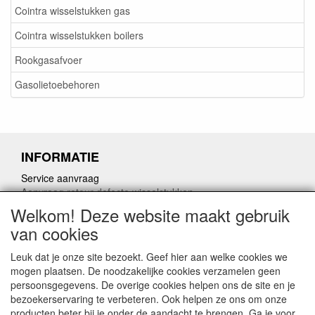
Cointra wisselstukken gas
Cointra wisselstukken boilers
Rookgasafvoer
Gasolietoebehoren
INFORMATIE
Service aanvraag
Aanvraag retour defecte wisselstukken
Herroepingslink aanvragen
Welkom! Deze website maakt gebruik
van cookies
Leuk dat je onze site bezoekt. Geef hier aan welke cookies we
mogen plaatsen. De noodzakelijke cookies verzamelen geen
persoonsgegevens. De overige cookies helpen ons de site en je
CONTACTGEGEVENS
bezoekerservaring te verbeteren. Ook helpen ze ons om onze
producten beter bij je onder de aandacht te brengen. Ga je voor