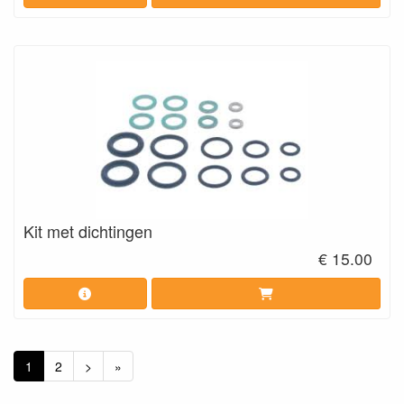
Kit met dichtingen
€ 15.00
1
2
>
»