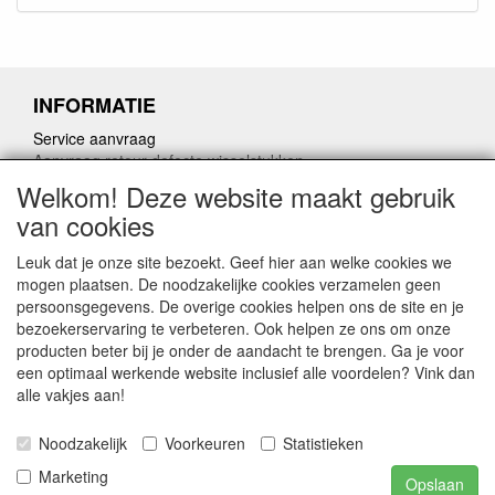
INFORMATIE
Service aanvraag
Aanvraag retour defecte wisselstukken
Herroepingslink aanvragen
Welkom! Deze website maakt gebruik
van cookies
Leuk dat je onze site bezoekt. Geef hier aan welke cookies we
mogen plaatsen. De noodzakelijke cookies verzamelen geen
persoonsgegevens. De overige cookies helpen ons de site en je
CONTACTGEGEVENS
bezoekerservaring te verbeteren. Ook helpen ze ons om onze
producten beter bij je onder de aandacht te brengen. Ga je voor
www.ferroli-vdht.be
een optimaal werkende website inclusief alle voordelen? Vink dan
Rouwbergskens 7 hal 14
alle vakjes aan!
2340 Beerse
Noodzakelijk
Voorkeuren
Statistieken
E-mail: verkoop@vdht.be
Telefoon:
Marketing
Opslaan