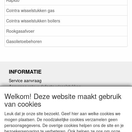
Rapido
Cointra wisselstukken gas
Cointra wisselstukken boilers
Rookgasafvoer
Gasolietoebehoren
INFORMATIE
Service aanvraag
Aanvraag retour defecte wisselstukken
Herroepingslink aanvragen
Welkom! Deze website maakt gebruik
van cookies
Leuk dat je onze site bezoekt. Geef hier aan welke cookies we
mogen plaatsen. De noodzakelijke cookies verzamelen geen
persoonsgegevens. De overige cookies helpen ons de site en je
CONTACTGEGEVENS
bezoekerservaring te verbeteren. Ook helpen ze ons om onze