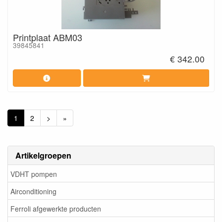
Printplaat ABM03
39845841
€ 342.00
1
2
>
»
Artikelgroepen
VDHT pompen
Airconditioning
Ferroli afgewerkte producten