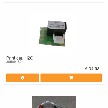
Print car. H2O
36509180
€ 34.98