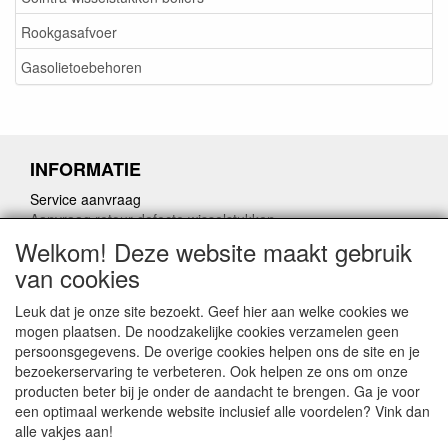
Rookgasafvoer
Gasolietoebehoren
INFORMATIE
Service aanvraag
Aanvraag retour defecte wisselstukken
Herroepingslink aanvragen
Welkom! Deze website maakt gebruik
van cookies
Leuk dat je onze site bezoekt. Geef hier aan welke cookies we
mogen plaatsen. De noodzakelijke cookies verzamelen geen
persoonsgegevens. De overige cookies helpen ons de site en je
CONTACTGEGEVENS
bezoekerservaring te verbeteren. Ook helpen ze ons om onze
producten beter bij je onder de aandacht te brengen. Ga je voor
www.ferroli-vdht.be
een optimaal werkende website inclusief alle voordelen? Vink dan
Rouwbergskens 7 hal 14
alle vakjes aan!
2340 Beerse