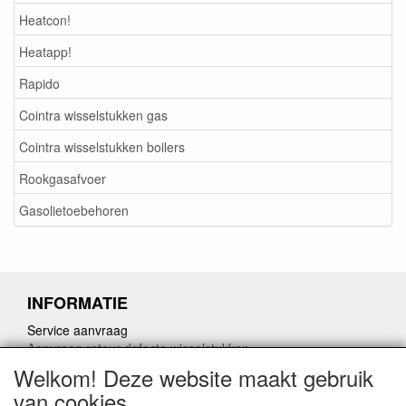
Heatcon!
Heatapp!
Rapido
Cointra wisselstukken gas
Cointra wisselstukken boilers
Rookgasafvoer
Gasolietoebehoren
INFORMATIE
Service aanvraag
Aanvraag retour defecte wisselstukken
Herroepingslink aanvragen
Welkom! Deze website maakt gebruik
van cookies