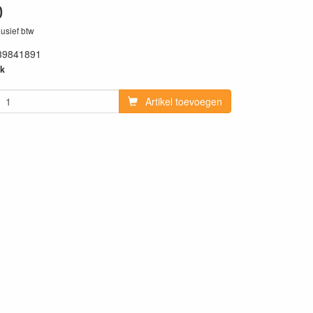
0
lusief btw
39841891
k
Artikel toevoegen