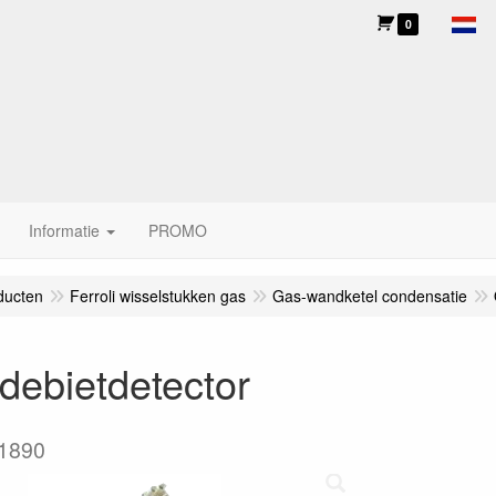
0
Informatie
PROMO
ducten
Ferroli wisselstukken gas
Gas-wandketel condensatie
debietdetector
1890