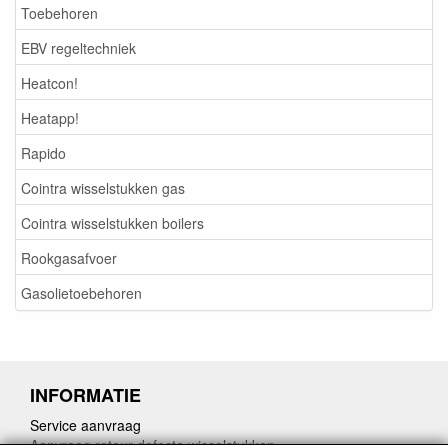
Toebehoren
EBV regeltechniek
Heatcon!
Heatapp!
Rapido
Cointra wisselstukken gas
Cointra wisselstukken boilers
Rookgasafvoer
Gasolietoebehoren
INFORMATIE
Service aanvraag
Aanvraag retour defecte wisselstukken