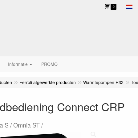
0
Informatie
PROMO
ducten
Ferroli afgewerkte producten
Warmtepompen R32
To
ndbediening Connect CRP
 S / Omnia ST /