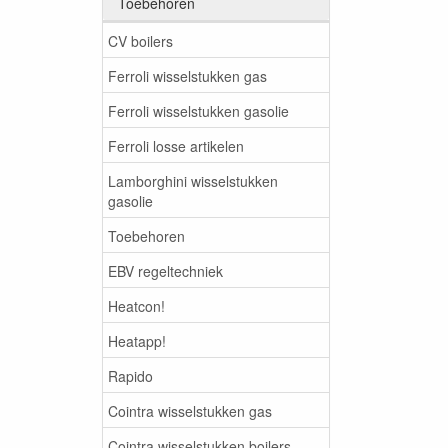
Toebehoren
CV boilers
Ferroli wisselstukken gas
Ferroli wisselstukken gasolie
Ferroli losse artikelen
Lamborghini wisselstukken
gasolie
Toebehoren
EBV regeltechniek
Heatcon!
Heatapp!
Rapido
Cointra wisselstukken gas
Cointra wisselstukken boilers