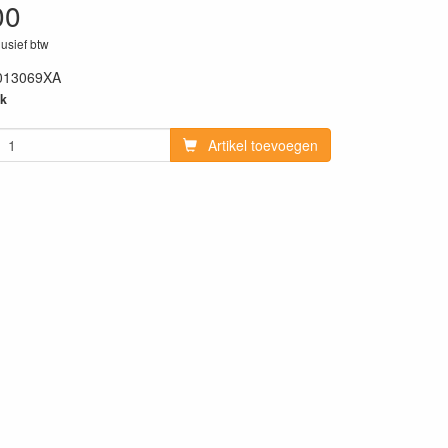
00
lusief btw
013069XA
k
Artikel toevoegen