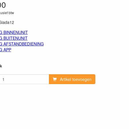
00
lusief btw
Giada12
G BINNENUNIT
G BUITENUNIT
G AFSTANDBEDIENING
G APP
k
Artikel toevoegen