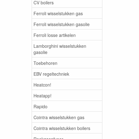
CV boilers
Ferroli wisselstukken gas
Ferroli wisselstukken gasolie
Ferroli losse artikelen
Lamborghini wisselstukken
gasolie
Toebehoren
EBV regeltechniek
Heatcon!
Heatapp!
Rapido
Cointra wisselstukken gas
Cointra wisselstukken boilers
Rookgasafvoer