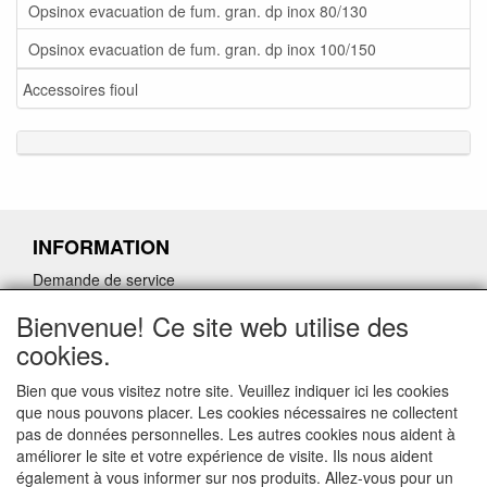
Opsinox evacuation de fum. gran. dp inox 80/130
Opsinox evacuation de fum. gran. dp inox 100/150
Accessoires fioul
INFORMATION
Demande de service
Demande de retour de pièces détachées défectueuses
Bienvenue! Ce site web utilise des
Demander un lien d'annulation
cookies.
Bien que vous visitez notre site. Veuillez indiquer ici les cookies
que nous pouvons placer. Les cookies nécessaires ne collectent
pas de données personnelles. Les autres cookies nous aident à
CONTACTGEGEVENS
améliorer le site et votre expérience de visite. Ils nous aident
également à vous informer sur nos produits. Allez-vous pour un
www.ferroli-vdht.be