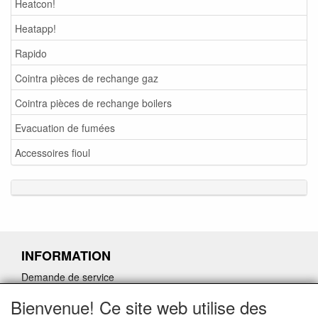
Heatcon!
Heatapp!
Rapido
Cointra pièces de rechange gaz
Cointra pièces de rechange boilers
Evacuation de fumées
Accessoires fioul
INFORMATION
Demande de service
Demande de retour de pièces détachées défectueuses
Bienvenue! Ce site web utilise des
Demander un lien d'annulation