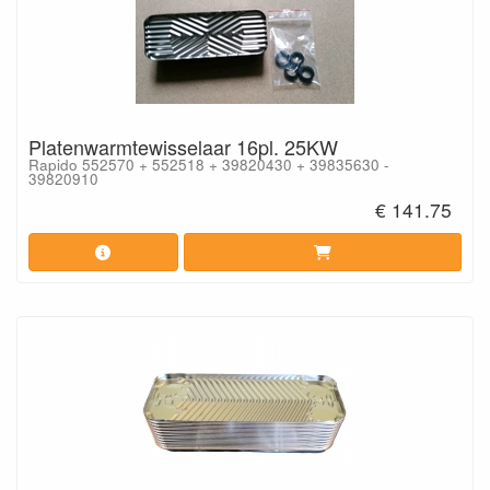
Platenwarmtewisselaar 16pl. 25KW
Rapido 552570 + 552518 + 39820430 + 39835630 -
39820910
€ 141.75