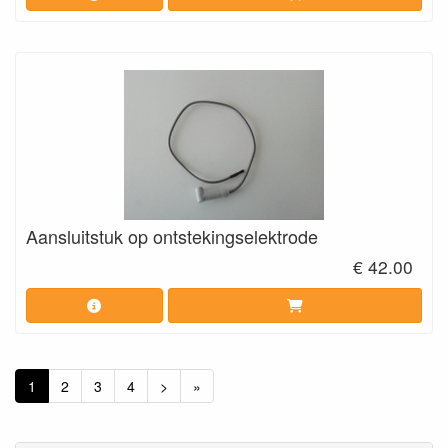
Aansluitstuk op ontstekingselektrode
€ 42.00
1
2
3
4
>
»