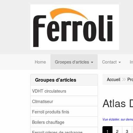
Home
Groepes d'articles
Contact
I
Groupes d'articles
Accueil
Pr
VDHT circulateurs
Atlas
Climatiseur
Ferroli produits finis
Vue éclatée: sur dema
Boilers chauffage
1
2
3
Ferroli pièces de rechange