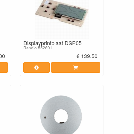
Displayprintplaat DSP05
Rapdio 552601
.00
€ 139.50