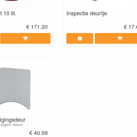
 10 lit.
Inspectie deurtje
€ 171.20
€ 17
nigingsdeur
eigen risico
€ 40.59