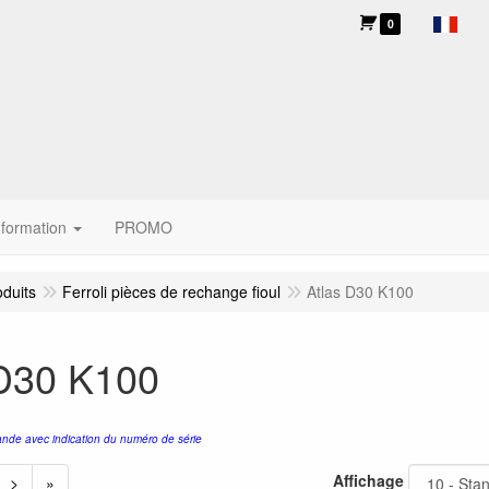
0
nformation
PROMO
oduits
Ferroli pièces de rechange fioul
Atlas D30 K100
 D30 K100
nde avec indication du numéro de série
Affichage
>
»