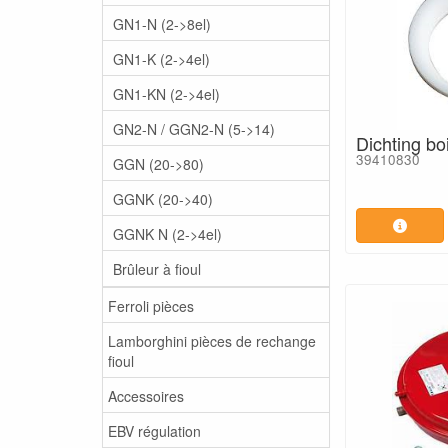
GN1-N (2->8el)
GN1-K (2->4el)
GN1-KN (2->4el)
GN2-N / GGN2-N (5->14)
Dichting boi
39410830
GGN (20->80)
GGNK (20->40)
GGNK N (2->4el)
Brûleur à fioul
Ferroli pièces
Lamborghini pièces de rechange
fioul
Accessoires
EBV régulation