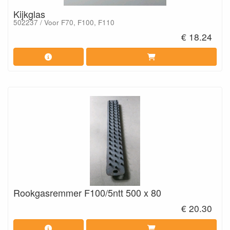
Kijkglas
502237 / Voor F70, F100, F110
€ 18.24
Rookgasremmer F100/5ntt 500 x 80
€ 20.30