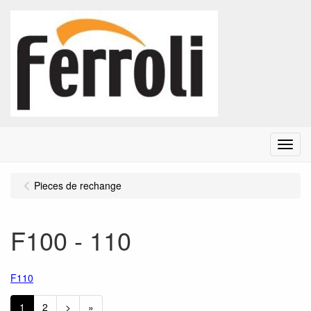
Menu
Pieces de rechange
F100 - 110
F110
1
2
>
»