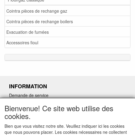
Cointra pièces de rechange gaz
Cointra pièces de rechange boilers
Evacuation de fumées
Accessoires fioul
INFORMATION
Demande de service
Demande de retour de pièces détachées défectueuses
Bienvenue! Ce site web utilise des
Demander un lien d'annulation
cookies.
Bien que vous visitez notre site. Veuillez indiquer ici les cookies
que nous pouvons placer. Les cookies nécessaires ne collectent