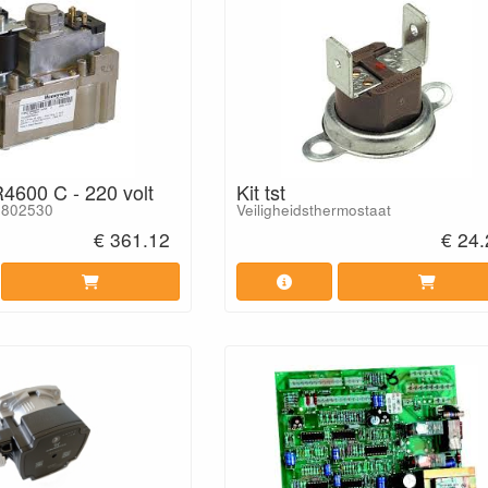
4600 C - 220 volt
Kit tst
36802530
Veiligheidsthermostaat
€ 361.12
€ 24