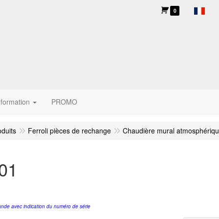
0
nformation
PROMO
oduits
Ferroli pièces de rechange
Chaudière mural atmosphériq
101
nde avec indication du numéro de série