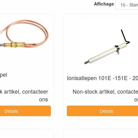
Affichage
pel
Ionisatiepen 101E -151E - 2
 artikel, contacteer
Non-stock artikel, contact
ons
o
Détails
Détails