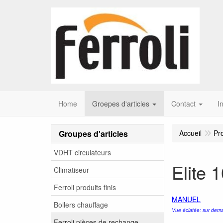
Home
Groepes d'articles
Contact
I
Groupes d'articles
Accueil
Pr
VDHT circulateurs
Elite 
Climatiseur
Ferroli produits finis
MANUEL
Boilers chauffage
Vue éclatée: sur dema
Ferroli pièces de rechange