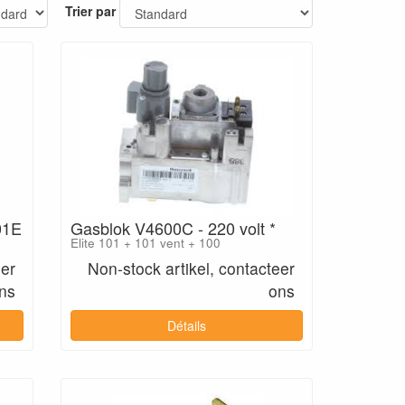
Trier par
01E
Gasblok V4600C - 220 volt *
Elite 101 + 101 vent + 100
eer
Non-stock artikel, contacteer
ns
ons
Détails