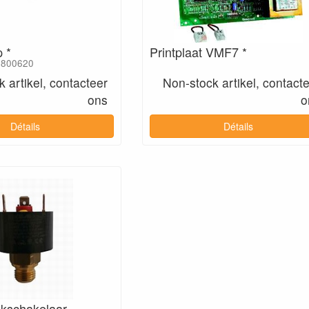
 *
Printplaat VMF7 *
9800620
 artikel, contacteer
Non-stock artikel, contact
ons
o
Détails
Détails
kschakelaar