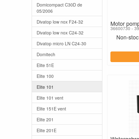
Domicompact C30D de
05/2006
Divatop low nox F24-32
Motor pomp
36600730 - 3
Divatop low nox C24-32
Non-stock
Divatop micro LN C24-30
Domitech
Elite 51E
Elite 100
Elite 101
Elite 101 vent
Elite 151E vent
Elite 201
Elite 201E
Watergebre