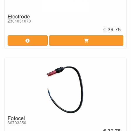
Electrode
Z304031070
€ 39.75
Fotocel
36703250
€ 72.75