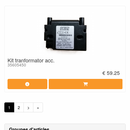
Kit tranformator acc.
35605450
€ 59.25
1
2
>
»
Groupes d'articles