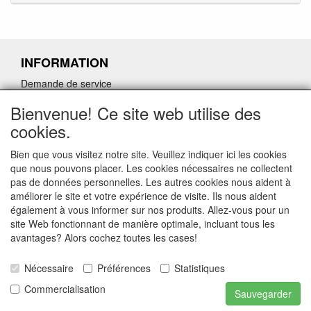
INFORMATION
Demande de service
Demande de retour de pièces détachées défectueuses
Bienvenue! Ce site web utilise des
Demander un lien d'annulation
cookies.
Bien que vous visitez notre site. Veuillez indiquer ici les cookies
que nous pouvons placer. Les cookies nécessaires ne collectent
pas de données personnelles. Les autres cookies nous aident à
CONTACTGEGEVENS
améliorer le site et votre expérience de visite. Ils nous aident
également à vous informer sur nos produits. Allez-vous pour un
www.ferroli-vdht.be
site Web fonctionnant de manière optimale, incluant tous les
Rouwbergskens 7 hal 14
avantages? Alors cochez toutes les cases!
2340 Beerse
Nécessaire
Préférences
Statistiques
E-mail: verkoop@vdht.be
Telefoon:
Commercialisation
Sauvegarder