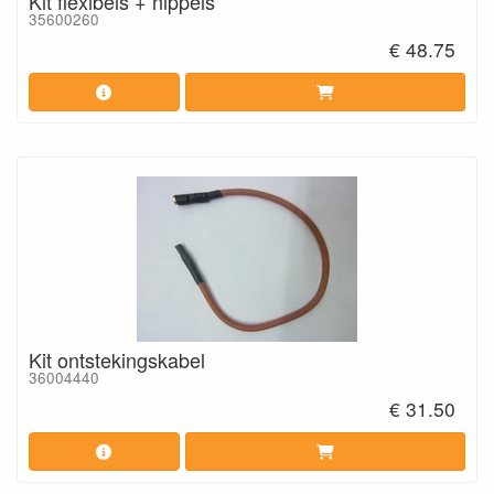
Kit flexibels + nippels
35600260
€ 48.75
Kit ontstekingskabel
36004440
€ 31.50