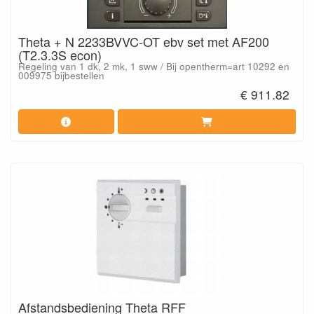
Theta + N 2233BVVC-OT ebv set met AF200
(T2.3.3S econ)
Regeling van 1 dk, 2 mk, 1 sww / Bij opentherm=art 10292 en
009975 bijbestellen
€ 911.82
Afstandsbediening Theta RFF