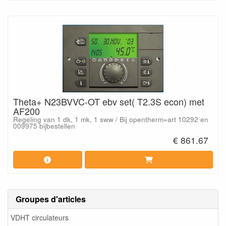
Theta+ N23BVVC-OT ebv set( T2.3S econ) met
AF200
Regeling van 1 dk, 1 mk, 1 sww / Bij opentherm=art 10292 en
009975 bijbestellen
€ 861.67
Groupes d'articles
VDHT circulateurs