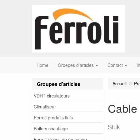
Home
Groepes d'articles
Contact
I
Groupes d'articles
Accueil
Pr
VDHT circulateurs
Cable 
Climatiseur
Ferroli produits finis
Stuk
Boilers chauffage
Ferroli pièces de rechange