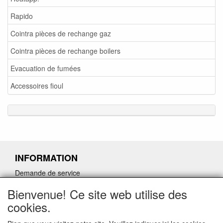
Rapido
Cointra pièces de rechange gaz
Cointra pièces de rechange boilers
Evacuation de fumées
Accessoires fioul
INFORMATION
Demande de service
Demande de retour de pièces détachées défectueuses
Bienvenue! Ce site web utilise des
Demander un lien d'annulation
cookies.