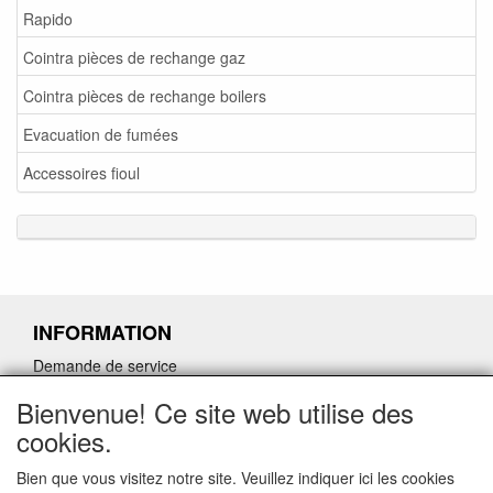
Rapido
Cointra pièces de rechange gaz
Cointra pièces de rechange boilers
Evacuation de fumées
Accessoires fioul
INFORMATION
Demande de service
Demande de retour de pièces détachées défectueuses
Bienvenue! Ce site web utilise des
Demander un lien d'annulation
cookies.
Bien que vous visitez notre site. Veuillez indiquer ici les cookies