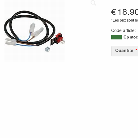
€
18.9
*Les prix sont 
Code article
Op stoc
Quantité