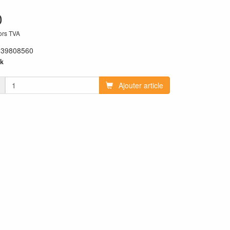
0
hors TVA
:
39808560
k
Ajouter article