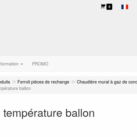
0
nformation
PROMO
oduits
Ferroli pièces de rechange
Chaudière mural à gaz de con
pérature ballon
 température ballon