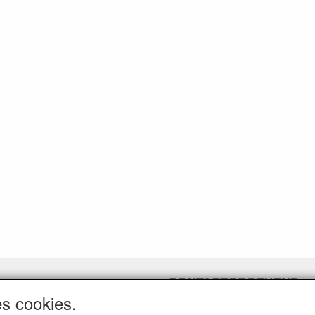
CONTACTGEGEVENS
es cookies.
www.ferroli-vdht.be