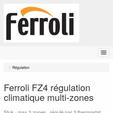
Menu
Régulation
Ferroli FZ4 régulation
climatique multi-zones
Stuk
max 3 zones , régulé par 3 thermostat