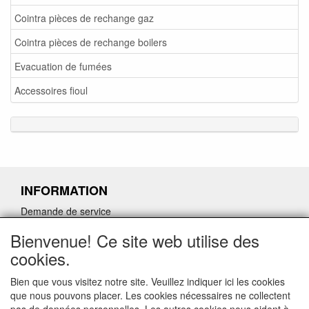
Cointra pièces de rechange gaz
Cointra pièces de rechange boilers
Evacuation de fumées
Accessoires fioul
INFORMATION
Demande de service
Demande de retour de pièces détachées défectueuses
Bienvenue! Ce site web utilise des
Demander un lien d'annulation
cookies.
Bien que vous visitez notre site. Veuillez indiquer ici les cookies
que nous pouvons placer. Les cookies nécessaires ne collectent