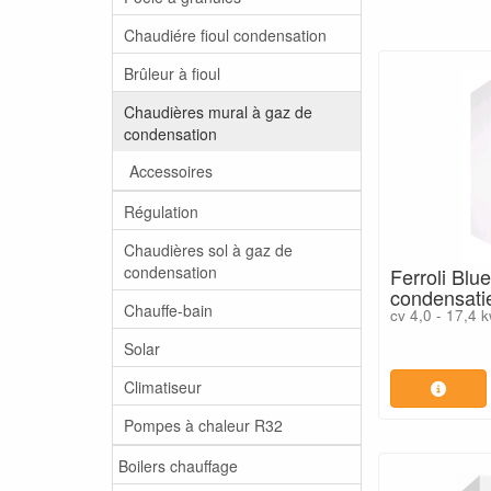
Chaudiére fioul condensation
Brûleur à fioul
Chaudières mural à gaz de
condensation
Accessoires
Régulation
Chaudières sol à gaz de
condensation
Ferroli Bl
condensati
Chauffe-bain
cv 4,0 - 17,4 
Solar
Climatiseur
Pompes à chaleur R32
Boilers chauffage