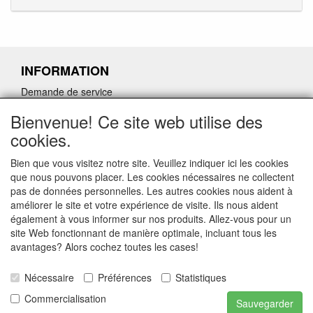
INFORMATION
Demande de service
Demande de retour de pièces détachées défectueuses
Bienvenue! Ce site web utilise des
Demander un lien d'annulation
cookies.
Bien que vous visitez notre site. Veuillez indiquer ici les cookies
que nous pouvons placer. Les cookies nécessaires ne collectent
pas de données personnelles. Les autres cookies nous aident à
CONTACTGEGEVENS
améliorer le site et votre expérience de visite. Ils nous aident
également à vous informer sur nos produits. Allez-vous pour un
www.ferroli-vdht.be
site Web fonctionnant de manière optimale, incluant tous les
Rouwbergskens 7 hal 14
avantages? Alors cochez toutes les cases!
2340 Beerse
Nécessaire
Préférences
Statistiques
E-mail: verkoop@vdht.be
Telefoon:
Commercialisation
Sauvegarder