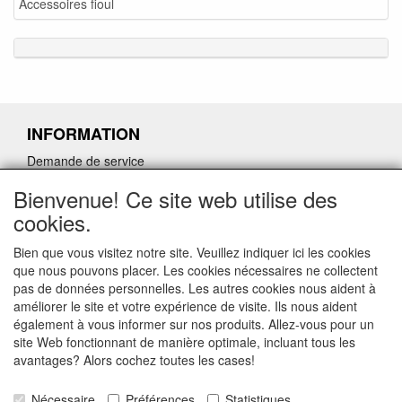
Accessoires fioul
INFORMATION
Demande de service
Demande de retour de pièces détachées défectueuses
Bienvenue! Ce site web utilise des
Demander un lien d'annulation
cookies.
Bien que vous visitez notre site. Veuillez indiquer ici les cookies
que nous pouvons placer. Les cookies nécessaires ne collectent
pas de données personnelles. Les autres cookies nous aident à
CONTACTGEGEVENS
améliorer le site et votre expérience de visite. Ils nous aident
également à vous informer sur nos produits. Allez-vous pour un
www.ferroli-vdht.be
site Web fonctionnant de manière optimale, incluant tous les
Rouwbergskens 7 hal 14
avantages? Alors cochez toutes les cases!
2340 Beerse
Nécessaire
Préférences
Statistiques