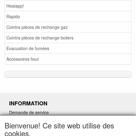
Heatapp!
Rapido
Cointra pièces de rechange gaz
Cointra pièces de rechange boilers
Evacuation de fumées
Accessoires fioul
INFORMATION
Demande de service
Demande de retour de pièces détachées défectueuses
Bienvenue! Ce site web utilise des
Demander un lien d'annulation
cookies.