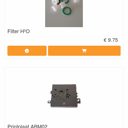
Filter H²O
€ 9.75
Printplaat ABM02