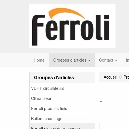
Home
Groepes d'articles
Contact
I
Groupes d'articles
Accueil
Pr
VDHT circulateurs
-
Climatiseur
Ferroli produits finis
Boilers chauffage
Ferroli pièces de rechange