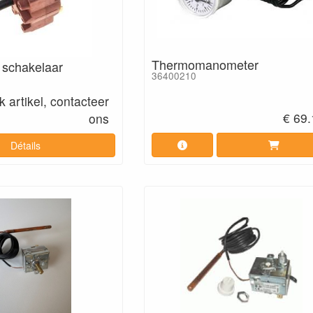
Thermomanometer
 schakelaar
36400210
 artikel, contacteer
€ 69
ons
Détails