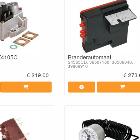
K4105C
Branderautomaat
S4565CD, 36507180, 36506840,
39806910
€ 219.00
€ 273.