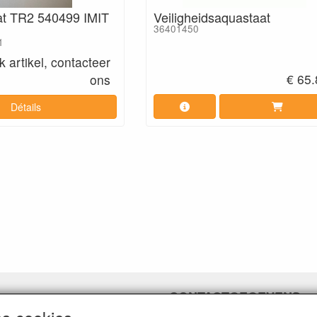
t TR2 540499 IMIT
Veiligheidsaquastaat
n
36401450
1
 artikel, contacteer
€ 65
ons
Détails
CONTACTGEGEVENS