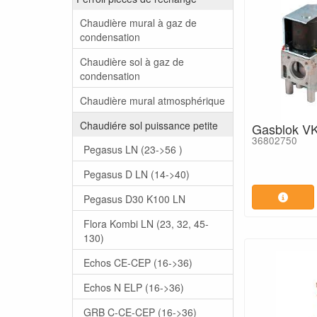
Chaudière mural à gaz de
condensation
Chaudière sol à gaz de
condensation
Chaudière mural atmosphérique
Chaudiére sol puissance petite
Gasblok V
36802750
Pegasus LN (23->56 )
Pegasus D LN (14->40)
Pegasus D30 K100 LN
Flora Kombi LN (23, 32, 45-
130)
Echos CE-CEP (16->36)
Echos N ELP (16->36)
GRB C-CE-CEP (16->36)