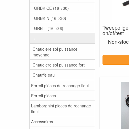
GRBK CE (16->30)
GRBK N (16->30)
Tweepolige
GRB T (16->36)
on/of/test
-
Non-stock
Chaudiére sol puissance
moyenne
Chaudiére sol puissance fort
Chauffe eau
Ferroli pièces de rechange fioul
Ferroli pièces
Lamborghini pièces de rechange
fioul
Accessoires