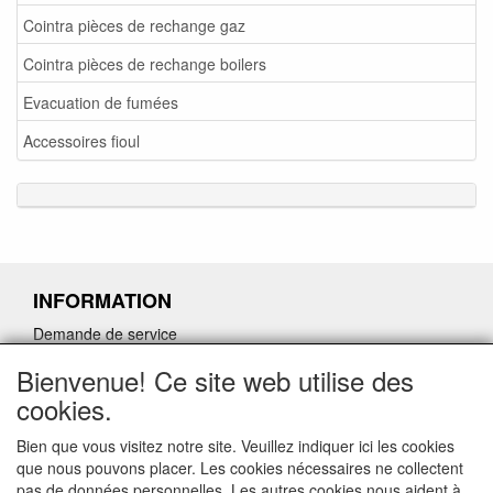
Cointra pièces de rechange gaz
Cointra pièces de rechange boilers
Evacuation de fumées
Accessoires fioul
INFORMATION
Demande de service
Demande de retour de pièces détachées défectueuses
Bienvenue! Ce site web utilise des
Demander un lien d'annulation
cookies.
Bien que vous visitez notre site. Veuillez indiquer ici les cookies
que nous pouvons placer. Les cookies nécessaires ne collectent
pas de données personnelles. Les autres cookies nous aident à