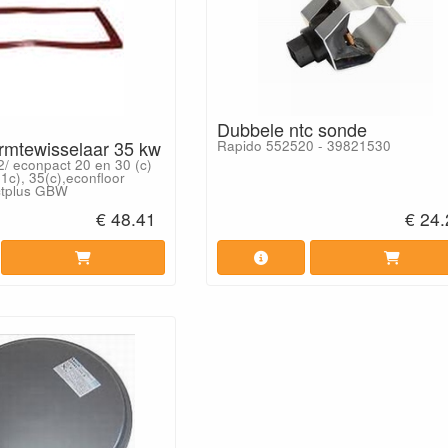
Dubbele ntc sonde
rmtewisselaar 35 kw
Rapido 552520 - 39821530
/ econpact 20 en 30 (c)
(-1c), 35(c),econfloor
tplus GBW
€ 48.41
€ 24