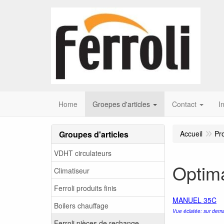
Home
Groepes d'articles
Contact
I
Groupes d'articles
Accueil
Pr
VDHT circulateurs
Optim
Climatiseur
Ferroli produits finis
MANUEL 35C
Boilers chauffage
Vue éclatée: sur dema
Ferroli pièces de rechange