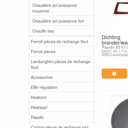
Chaudiére sol puissance
moyenne
Chaudiére sol puissance fort
Chauffe eau
Dichting
Ferroli pièces de rechange fioul
brander/wa
Rapido 551012
(st)(C st) (-1)
Ferroli pièces
35EU.econpac
Lamborghini pièces de rechange
fioul
Accessoires
EBV régulation
Heatcon!
Heatapp!
Rapido
Cointra pièces de rechange gaz