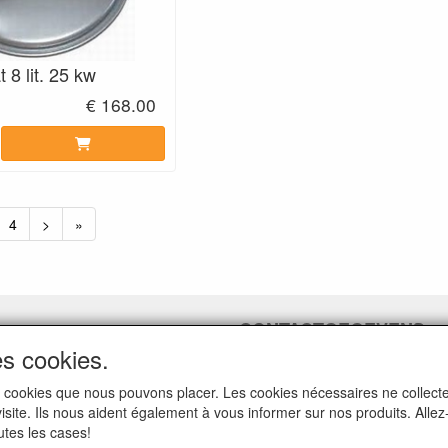
 8 lit. 25 kw
€ 168.00
4
>
»
CONTACTGEGEVENS
es cookies.
www.ferroli-vdht.be
Rouwbergskens 7 hal 14
i les cookies que nous pouvons placer. Les cookies nécessaires ne colle
2340 Beerse
 visite. Ils nous aident également à vous informer sur nos produits. All
utes les cases!
E-mail: verkoop@vdht.be