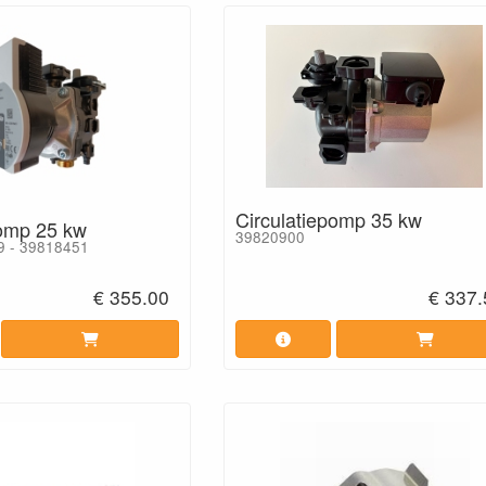
Circulatiepomp 35 kw
pomp 25 kw
39820900
9 - 39818451
€ 355.00
€ 337.