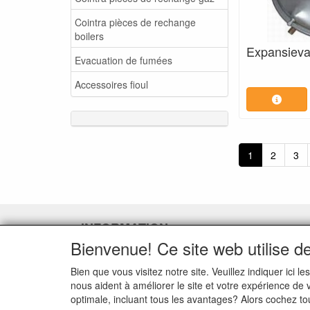
Cointra pièces de rechange
boilers
Expansievat
Evacuation de fumées
Accessoires fioul
1
2
3
INFORMATION
Bienvenue! Ce site web utilise d
Demande de service
Demande de retour de pièces
Bien que vous visitez notre site. Veuillez indiquer ic
détachées défectueuses
nous aident à améliorer le site et votre expérience de
Demander un lien d'annulation
optimale, incluant tous les avantages? Alors cochez to