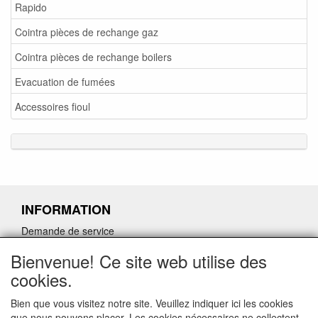
Rapido
Cointra pièces de rechange gaz
Cointra pièces de rechange boilers
Evacuation de fumées
Accessoires fioul
INFORMATION
Demande de service
Demande de retour de pièces détachées défectueuses
Bienvenue! Ce site web utilise des
Demander un lien d'annulation
cookies.
Bien que vous visitez notre site. Veuillez indiquer ici les cookies
que nous pouvons placer. Les cookies nécessaires ne collectent