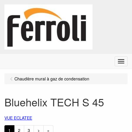
Menu
Chaudière mural à gaz de condensation
Bluehelix TECH S 45
VUE ECLATEE
1
2
3
>
»