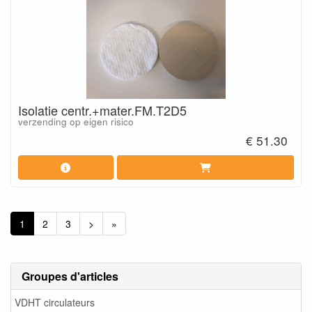
Isolatie centr.+mater.FM.T2D5
verzending op eigen risico
€ 51.30
1
2
3
>
»
Groupes d'articles
VDHT circulateurs