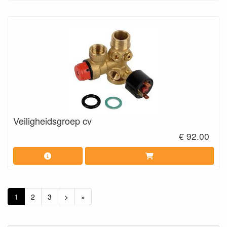
Veiligheidsgroep cv
€ 92.00
1
2
3
>
»