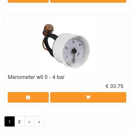
Manometer wit 0 - 4 bar
€ 33.75
1
2
>
»