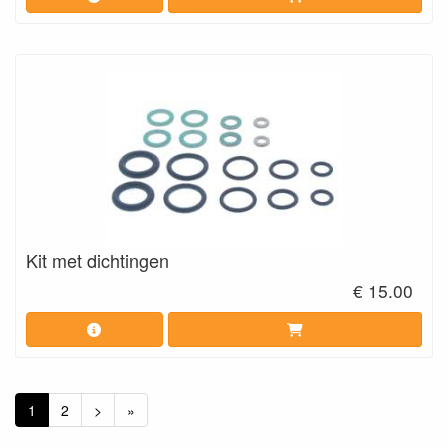
Kit met dichtingen
€ 15.00
1
2
>
»