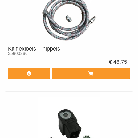
Kit flexibels + nippels
35600260
€ 48.75