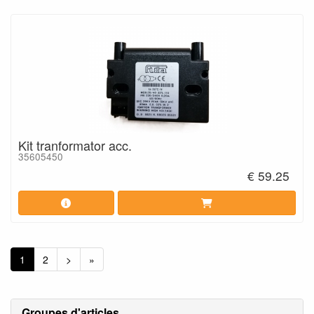
Kit tranformator acc.
35605450
€ 59.25
1
2
>
»
Groupes d'articles