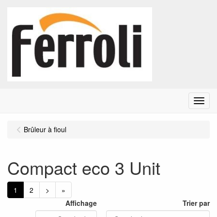
Menu
Brûleur à fioul
Compact eco 3 Unit
1
2
>
»
Affichage
Trier par