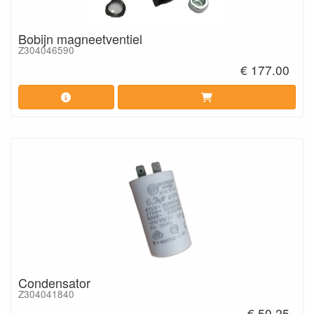
Bobijn magneetventiel
Z304046590
€ 177.00
Condensator
Z304041840
€ 50.25