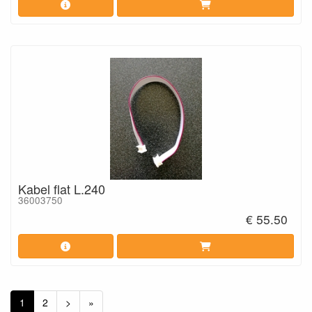
Kabel flat L.240
36003750
€ 55.50
1
2
>
»