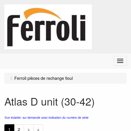
Menu
Ferroli pièces de rechange fioul
Atlas D unit (30-42)
Vue éclatée: sur demande avec indication du numéro de série
1
2
>
»