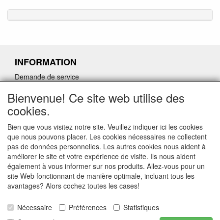
INFORMATION
Demande de service
Demande de retour de pièces détachées défectueuses
Bienvenue! Ce site web utilise des
Demander un lien d'annulation
cookies.
Bien que vous visitez notre site. Veuillez indiquer ici les cookies
que nous pouvons placer. Les cookies nécessaires ne collectent
pas de données personnelles. Les autres cookies nous aident à
CONTACTGEGEVENS
améliorer le site et votre expérience de visite. Ils nous aident
également à vous informer sur nos produits. Allez-vous pour un
www.ferroli-vdht.be
site Web fonctionnant de manière optimale, incluant tous les
Rouwbergskens 7 hal 14
avantages? Alors cochez toutes les cases!
2340 Beerse
Nécessaire
Préférences
Statistiques
E-mail: verkoop@vdht.be
Telefoon: