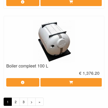
Boiler compleet 100 L
€ 1,376.20
1
2
3
>
»