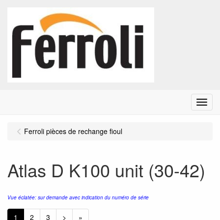
Menu
Ferroli pièces de rechange fioul
Atlas D K100 unit (30-42)
Vue éclatée: sur demande avec indication du numéro de série
1
2
3
>
»