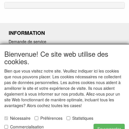
INFORMATION
Demande de service
Demande de retour de pièces détachées défectueuses
Bienvenue! Ce site web utilise des
Demander un lien d'annulation
cookies.
Bien que vous visitez notre site. Veuillez indiquer ici les cookies
que nous pouvons placer. Les cookies nécessaires ne collectent
pas de données personnelles. Les autres cookies nous aident à
CONTACTGEGEVENS
améliorer le site et votre expérience de visite. Ils nous aident
également à vous informer sur nos produits. Allez-vous pour un
www.ferroli-vdht.be
site Web fonctionnant de manière optimale, incluant tous les
Rouwbergskens 7 hal 14
avantages? Alors cochez toutes les cases!
2340 Beerse
Nécessaire
Préférences
Statistiques
E-mail: verkoop@vdht.be
Telefoon:
Commercialisation
Sauvegarder