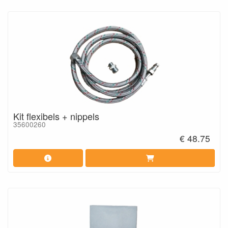
Kit flexibels + nippels
35600260
€ 48.75