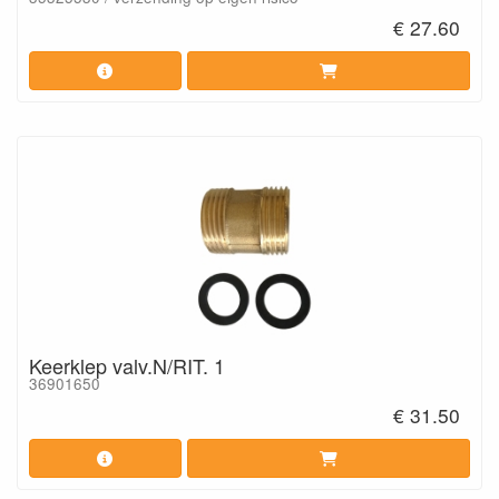
€ 27.60
Keerklep valv.N/RIT. 1
36901650
€ 31.50