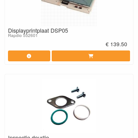
Displayprintplaat DSP05
Rapdio 552601
€ 139.50
Inspectie deurtje