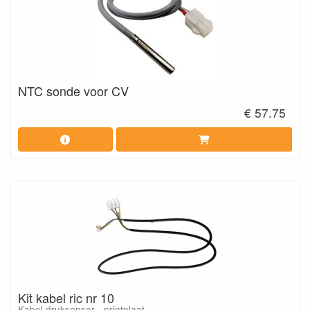
NTC sonde voor CV
€ 57.75
Kit kabel ric nr 10
Kabel druksensor - printplaat