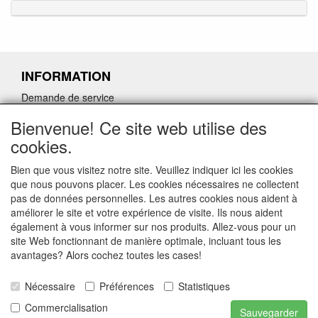
INFORMATION
Demande de service
Demande de retour de pièces détachées défectueuses
Bienvenue! Ce site web utilise des
Demander un lien d'annulation
cookies.
Bien que vous visitez notre site. Veuillez indiquer ici les cookies
que nous pouvons placer. Les cookies nécessaires ne collectent
pas de données personnelles. Les autres cookies nous aident à
CONTACTGEGEVENS
améliorer le site et votre expérience de visite. Ils nous aident
également à vous informer sur nos produits. Allez-vous pour un
www.ferroli-vdht.be
site Web fonctionnant de manière optimale, incluant tous les
Rouwbergskens 7 hal 14
avantages? Alors cochez toutes les cases!
2340 Beerse
Nécessaire
Préférences
Statistiques
E-mail: verkoop@vdht.be
Telefoon:
Commercialisation
Sauvegarder