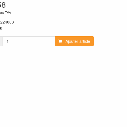
58
hors TVA
:
224003
k
Ajouter article