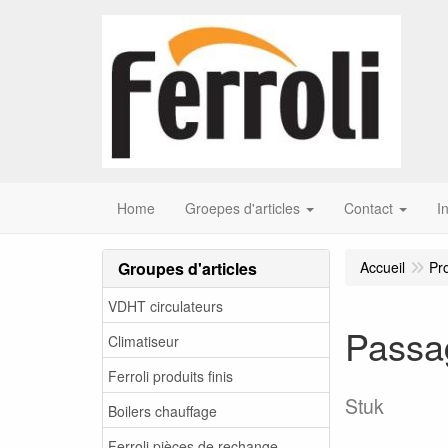
Home
Groepes d'articles
Contact
I
Groupes d'articles
Accueil
Pr
VDHT circulateurs
Passa
Climatiseur
Ferroli produits finis
Stuk
Boilers chauffage
Ferroli pièces de rechange