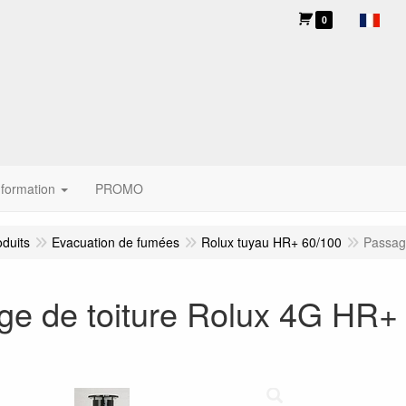
0
nformation
PROMO
oduits
Evacuation de fumées
Rolux tuyau HR+ 60/100
Passag
ge de toiture Rolux 4G HR+