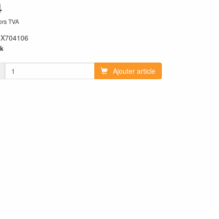
4
hors TVA
:
X704106
k
Ajouter article