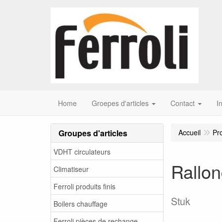
Home
Groepes d'articles
Contact
I
Groupes d'articles
Accueil
Pr
VDHT circulateurs
Rallon
Climatiseur
Ferroli produits finis
Stuk
Boilers chauffage
Ferroli pièces de rechange