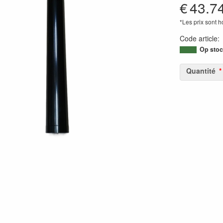
€
43.7
*Les prix sont 
Code article
Op stoc
Quantité