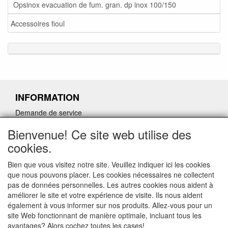
Opsinox evacuation de fum. gran. dp inox 100/150
Accessoires fioul
INFORMATION
Demande de service
Demande de retour de pièces détachées défectueuses
Bienvenue! Ce site web utilise des
Demander un lien d'annulation
cookies.
Bien que vous visitez notre site. Veuillez indiquer ici les cookies
que nous pouvons placer. Les cookies nécessaires ne collectent
pas de données personnelles. Les autres cookies nous aident à
CONTACTGEGEVENS
améliorer le site et votre expérience de visite. Ils nous aident
également à vous informer sur nos produits. Allez-vous pour un
www.ferroli-vdht.be
site Web fonctionnant de manière optimale, incluant tous les
Rouwbergskens 7 hal 14
avantages? Alors cochez toutes les cases!