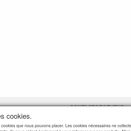
CONTACTGEGEVENS
es cookies.
www.ferroli-vdht.be
Rouwbergskens 7 hal 14
i les cookies que nous pouvons placer. Les cookies nécessaires ne colle
2340 Beerse