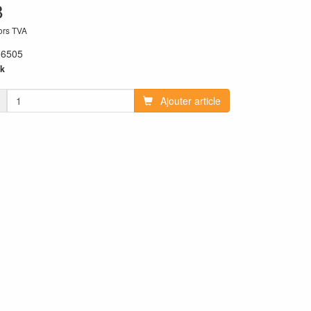
8
hors TVA
:
6505
k
Ajouter article