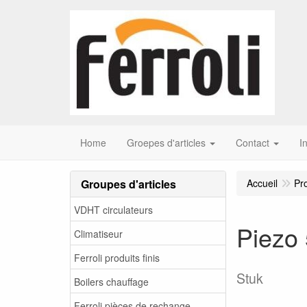
Home
Groepes d'articles
Contact
I
Groupes d'articles
Accueil
Pr
VDHT circulateurs
Piezo
Climatiseur
Ferroli produits finis
Stuk
Boilers chauffage
Ferroli pièces de rechange