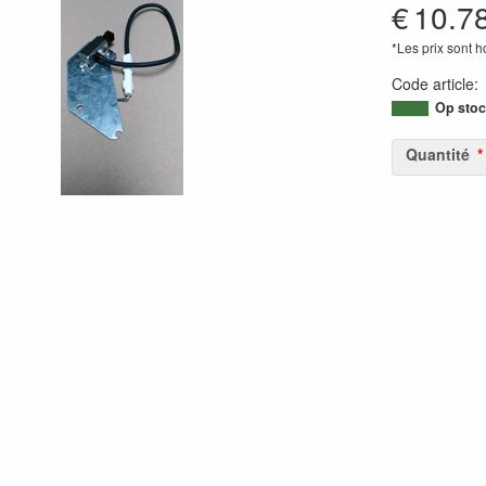
€
10.7
*Les prix sont 
Code article
Op stoc
Quantité