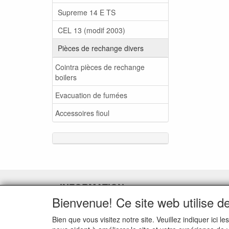
Supreme 14 E TS
CEL 13 (modif 2003)
Pièces de rechange divers
Cointra pièces de rechange
boilers
Evacuation de fumées
Accessoires fioul
INFORMATION
Bienvenue! Ce site web utilise d
Demande de service
Demande de retour de pièces
Bien que vous visitez notre site. Veuillez indiquer ic
détachées défectueuses