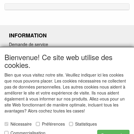
INFORMATION
Demande de service
Demande de retour de pièces détachées défectueuses
Bienvenue! Ce site web utilise des
Demander un lien d'annulation
cookies.
Bien que vous visitez notre site. Veuillez indiquer ici les cookies
que nous pouvons placer. Les cookies nécessaires ne collectent
pas de données personnelles. Les autres cookies nous aident à
CONTACTGEGEVENS
améliorer le site et votre expérience de visite. Ils nous aident
également à vous informer sur nos produits. Allez-vous pour un
www.ferroli-vdht.be
site Web fonctionnant de manière optimale, incluant tous les
Rouwbergskens 7 hal 14
avantages? Alors cochez toutes les cases!
2340 Beerse
Nécessaire
Préférences
Statistiques
E-mail: verkoop@vdht.be
Telefoon:
Commercialisation